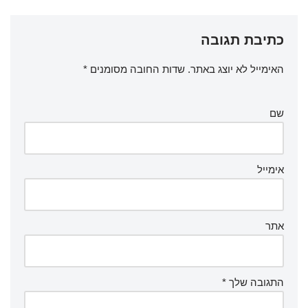
ar
at
ail
tt
c
e
s
er
e
כתיבת תגובה
A
b
p
o
האימייל לא יוצג באתר.
שדות החובה מסומנים
*
p
o
k
שם
אימייל
אתר
התגובה שלך
*