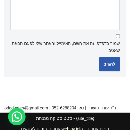
שמור בדפדפן זה את השם, האימייל והאתר שלי לפעם הבאה
שאגיב.
ד"ר עודד סושרד | טל.
052-6288204
|
oded.osim@gmail.com
{site_title} - סטטיסטיקה מנצחת
בניית אתרים
- webtov.info אתרים טובים לעסקים