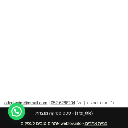
A
b
p
o
p
o
k
ד"ר עודד סושרד | טל.
052-6288204
|
oded.osim@gmail.com
{site_title} - סטטיסטיקה מנצחת
בניית אתרים
- webtov.info אתרים טובים לעסקים