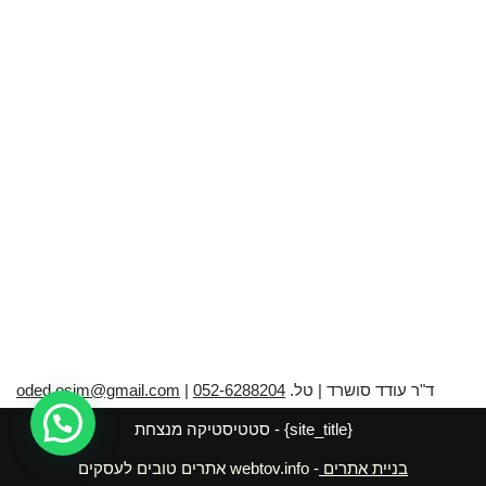
A
b
p
o
p
o
k
ד"ר עודד סושרד | טל.
052-6288204
|
oded.osim@gmail.com
{site_title} - סטטיסטיקה מנצחת
בניית אתרים
- webtov.info אתרים טובים לעסקים