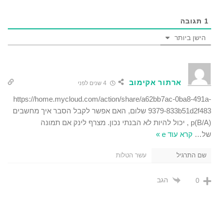
1
תגובה
הישן ביותר
ארתור אקימוב
4 שנים לפני
https://home.mycloud.com/action/share/a62bb7ac-0ba8-491a-
9379-833b51d2f483 שלום, האם אפשר לקבל הסבר איך מחשבים
(p(B/A , יכול להיות לא הבנתי נכון. מצרף לינק אם תמונה
של
…
קרא עוד e »
שם התרגיל
עשר הטלות
הגב
0